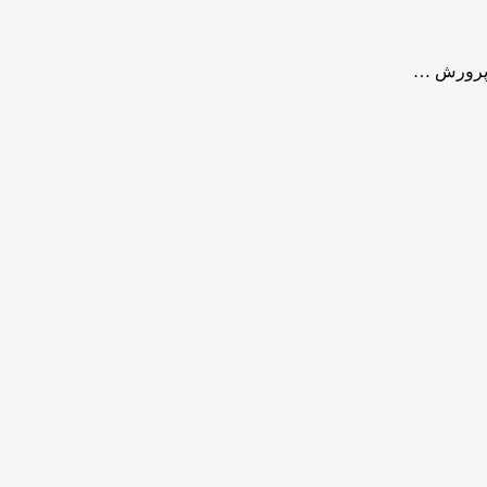
و پرورش …