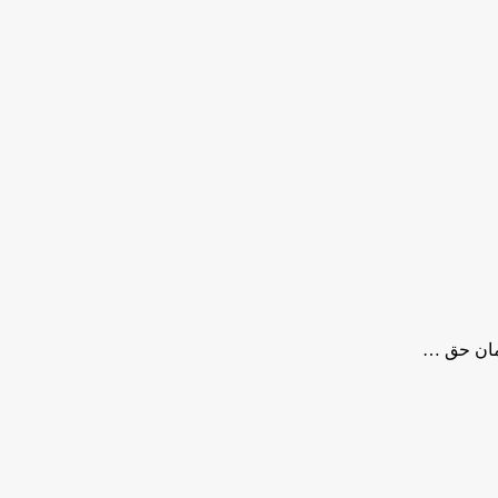
مان حق …