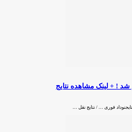
 شد ! + لینک مشاهده نتایج
ایجنوداد فوری … / نتایج نقل …