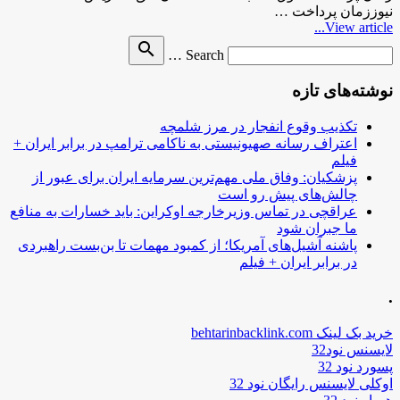
نیوززمان پرداخت …
View article...
Search
search
Search …
for
نوشته‌های تازه
تکذیب وقوع انفجار در مرز شلمچه
اعتراف رسانه صهیونیستی به ناکامی ترامپ در برابر ایران +
فیلم
پزشکیان: وفاق ملی مهم‌ترین سرمایه ایران برای عبور از
چالش‌های پیش رو است
عراقچی در تماس وزیرخارجه اوکراین: باید خسارات به منافع
ما جبران شود
پاشنه آشیل‌های آمریکا؛ از کمبود مهمات تا بن‌بست راهبردی
در برابر ایران + فیلم
.
خرید بک لینک behtarinbacklink.com
لایسنس نود32
پسورد نود 32
اوکلی لایسنس رایگان نود 32