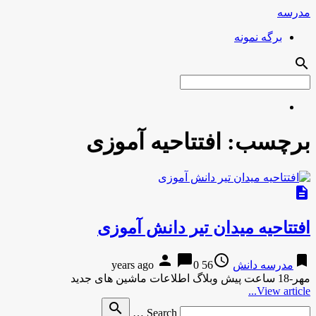
مدرسه
برگه نمونه
search
برچسب:
افتتاحیه آموزی
description
افتتاحیه میدان تیر دانش آموزی
person
chat_bubble
access_time
bookmark
مدرسه دانش
56 years ago
0
مهر-18 ساعت پیش وبلاگ اطلاعات ماشین های جدید
View article...
Search
search
Search …
for