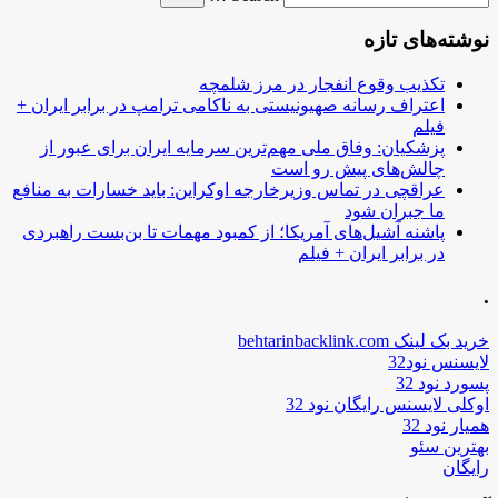
نوشته‌های تازه
تکذیب وقوع انفجار در مرز شلمچه
اعتراف رسانه صهیونیستی به ناکامی ترامپ در برابر ایران +
فیلم
پزشکیان: وفاق ملی مهم‌ترین سرمایه ایران برای عبور از
چالش‌های پیش رو است
عراقچی در تماس وزیرخارجه اوکراین: باید خسارات به منافع
ما جبران شود
پاشنه آشیل‌های آمریکا؛ از کمبود مهمات تا بن‌بست راهبردی
در برابر ایران + فیلم
.
خرید بک لینک behtarinbacklink.com
لایسنس نود32
پسورد نود 32
اوکلی لایسنس رایگان نود 32
همیار نود 32
بهترین سئو
رایگان