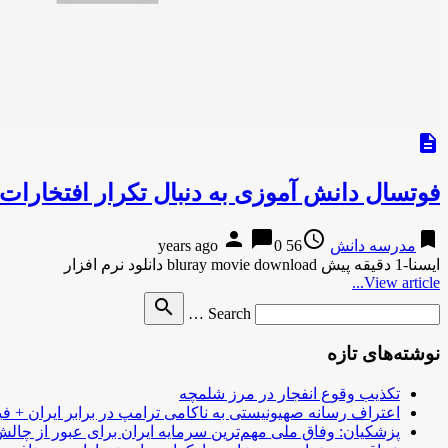
description
فوتسال دانش آموزی به دنبال تکرار افتخارا
person
chat_bubble
access_time
bookmark
مدرسه دانش
56 years ago
0
ایسنا-1 دقیقه پیش bluray movie download دانلود نرم افزار
View article...
Search
search
Search …
for
نوشته‌های تازه
تکذیب وقوع انفجار در مرز شلمچه
اعتراف رسانه صهیونیستی به ناکامی ترامپ در برابر ایران + فی
پزشکیان: وفاق ملی مهم‌ترین سرمایه ایران برای عبور از چا