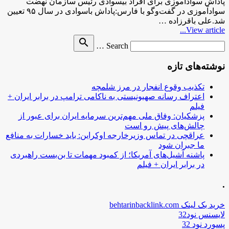
پاداش سوادآموزی برای افراد بیسوادی رئیس سازمان نهضت
سوادآموزی در گفت‌وگو با فارس:پاداش باسوادی در سال ۹۵ تعیین
شد.علی باقرزاده …
View article...
Search
search
Search …
for
نوشته‌های تازه
تکذیب وقوع انفجار در مرز شلمچه
اعتراف رسانه صهیونیستی به ناکامی ترامپ در برابر ایران +
فیلم
پزشکیان: وفاق ملی مهم‌ترین سرمایه ایران برای عبور از
چالش‌های پیش رو است
عراقچی در تماس وزیرخارجه اوکراین: باید خسارات به منافع
ما جبران شود
پاشنه آشیل‌های آمریکا؛ از کمبود مهمات تا بن‌بست راهبردی
در برابر ایران + فیلم
.
خرید بک لینک behtarinbacklink.com
لایسنس نود32
پسورد نود 32