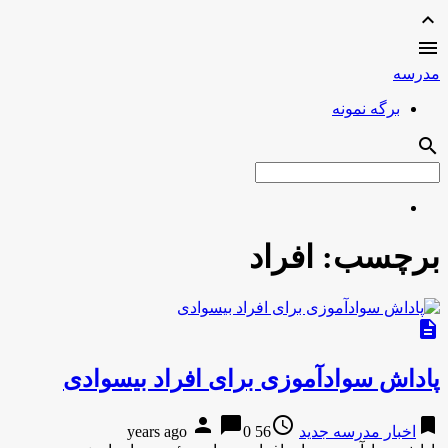
expand_less

مدرسه
برگه نمونه
search
برچسب:
افراد
description
پاداش سوادآموزی برای افراد بیسوادی
person
chat_bubble
access_time
bookmark
اخبار مدرسه جدید
56 years ago
0