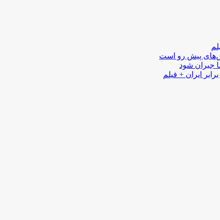
لم
لش‌های پیش رو است
ا جبران شود
رابر ایران + فیلم