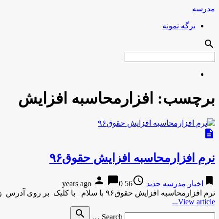
مدرسه
برگه نمونه
search
برچسب:
افزارمحاسبه افزایش
description
نرم افزارمحاسبه افزایش حقوق۹۶
person
chat_bubble
access_time
bookmark
اخبار مدرسه جدید
56 years ago
0
نرم افزارمحاسبه افزایش حقوق۹۶ با سلام با کلیک بر روی آدرس زیر میزان تقریبی ده درصد افزایش حقوق ۱۳۹۶ ، …
View article...
Search
search
Search …
for