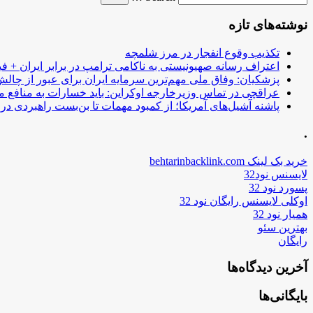
نوشته‌های تازه
تکذیب وقوع انفجار در مرز شلمچه
اعتراف رسانه صهیونیستی به ناکامی ترامپ در برابر ایران + فی
پزشکیان: وفاق ملی مهم‌ترین سرمایه ایران برای عبور از چا
عراقچی در تماس وزیرخارجه اوکراین: باید خسارات به منافع م
پاشنه آشیل‌های آمریکا؛ از کمبود مهمات تا بن‌بست راهبردی در ب
.
خرید بک لینک behtarinbacklink.com
لایسنس نود32
پسورد نود 32
اوکلی لایسنس رایگان نود 32
همیار نود 32
بهترین سئو
رایگان
آخرین دیدگاه‌ها
بایگانی‌ها