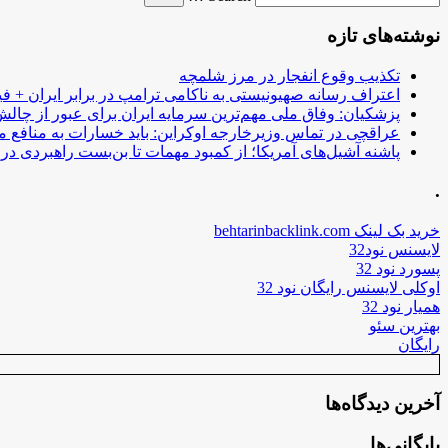
نوشته‌های تازه
تکذیب وقوع انفجار در مرز شلمچه
اعتراف رسانه صهیونیستی به ناکامی ترامپ در برابر ایران + فی
پزشکیان: وفاق ملی مهم‌ترین سرمایه ایران برای عبور از چا
عراقچی در تماس وزیرخارجه اوکراین: باید خسارات به منافع م
پاشنه آشیل‌های آمریکا؛ از کمبود مهمات تا بن‌بست راهبردی در ب
.
خرید بک لینک behtarinbacklink.com
لایسنس نود32
پسورد نود 32
اوکلی لایسنس رایگان نود 32
همیار نود 32
بهترین سئو
رایگان
آخرین دیدگاه‌ها
بایگانی‌ها