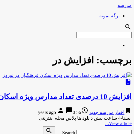
مدرسه
برگه نمونه
search
برچسب:
افزایش در
description
افزایش 10 درصدی تعداد مدارس ویژه‌ اسکان فرهنگیان در نوروز
person
chat_bubble
access_time
bookmark
اخبار مدرسه جدید
56 years ago
0
ایسنا-4 ساعت پیش دانلود ها پلاس مجله اینترنتی
View article...
Search
search
Search …
for