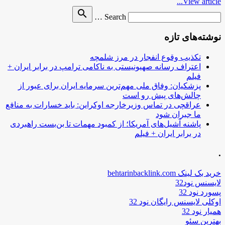
View article...
Search
search
Search …
for
نوشته‌های تازه
تکذیب وقوع انفجار در مرز شلمچه
اعتراف رسانه صهیونیستی به ناکامی ترامپ در برابر ایران +
فیلم
پزشکیان: وفاق ملی مهم‌ترین سرمایه ایران برای عبور از
چالش‌های پیش رو است
عراقچی در تماس وزیرخارجه اوکراین: باید خسارات به منافع
ما جبران شود
پاشنه آشیل‌های آمریکا؛ از کمبود مهمات تا بن‌بست راهبردی
در برابر ایران + فیلم
.
خرید بک لینک behtarinbacklink.com
لایسنس نود32
پسورد نود 32
اوکلی لایسنس رایگان نود 32
همیار نود 32
بهترین سئو