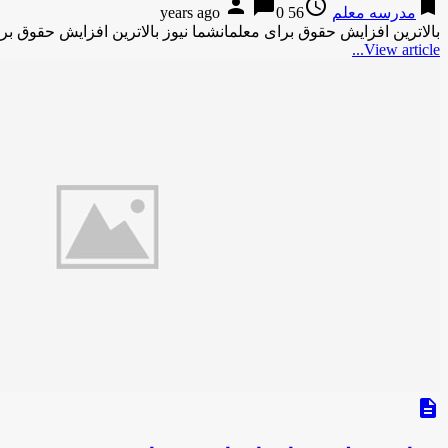
person
chat_bubble
access_time
bookmark
مدرسه معلم
56 years ago
0
بالاترین افزایش حقوق برای معلمانشما نیوز بالاترین افزایش حقوق ب
View article...
description