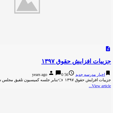
description
جزییات افزایش حقوق ۱۳۹۷
person
chat_bubble
access_time
bookmark
اخبار مدرسه جدید
56 years ago
0
جزییات افزایش حقوق ۱۳۹۷ 👈بنابر جلسه کمیسیون تلفیق مجلس شورای اسلامی میزان افزایش حقوق و دستمزد کارکنان دولت برای سال …
View article...