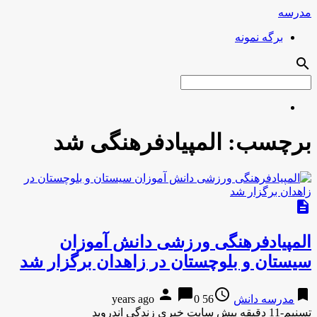
مدرسه
برگه نمونه
search
برچسب:
المپیادفرهنگی شد
description
المپیادفرهنگی ورزشی دانش آموزان
سیستان و بلوچستان در زاهدان برگزار شد
person
chat_bubble
access_time
bookmark
مدرسه دانش
56 years ago
0
تسنیم-11 دقیقه پیش سایت خبری زندگی اندروید