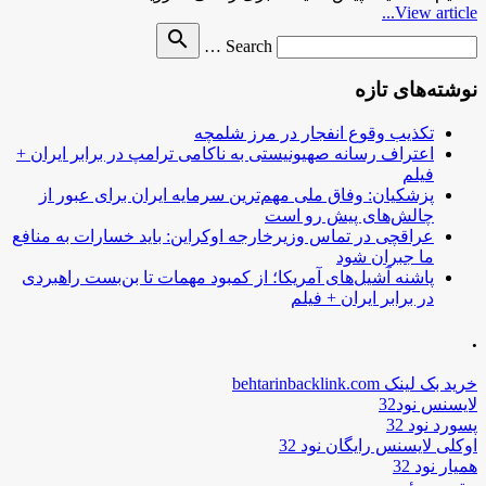
View article...
Search
search
Search …
for
نوشته‌های تازه
تکذیب وقوع انفجار در مرز شلمچه
اعتراف رسانه صهیونیستی به ناکامی ترامپ در برابر ایران +
فیلم
پزشکیان: وفاق ملی مهم‌ترین سرمایه ایران برای عبور از
چالش‌های پیش رو است
عراقچی در تماس وزیرخارجه اوکراین: باید خسارات به منافع
ما جبران شود
پاشنه آشیل‌های آمریکا؛ از کمبود مهمات تا بن‌بست راهبردی
در برابر ایران + فیلم
.
خرید بک لینک behtarinbacklink.com
لایسنس نود32
پسورد نود 32
اوکلی لایسنس رایگان نود 32
همیار نود 32