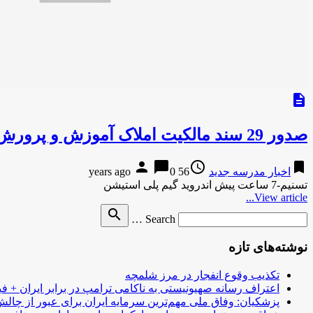
description
صدور 29 سند مالکیت املاک آموزش و پرورش هرمزگان در سال جاری
person
chat_bubble
access_time
bookmark
اخبار مدرسه جدید
56 years ago
0
تسنیم-7 ساعت پیش اندروید گیم پلی استیشن
View article...
Search
search
Search …
for
نوشته‌های تازه
تکذیب وقوع انفجار در مرز شلمچه
اعتراف رسانه صهیونیستی به ناکامی ترامپ در برابر ایران + فی
پزشکیان: وفاق ملی مهم‌ترین سرمایه ایران برای عبور از چا