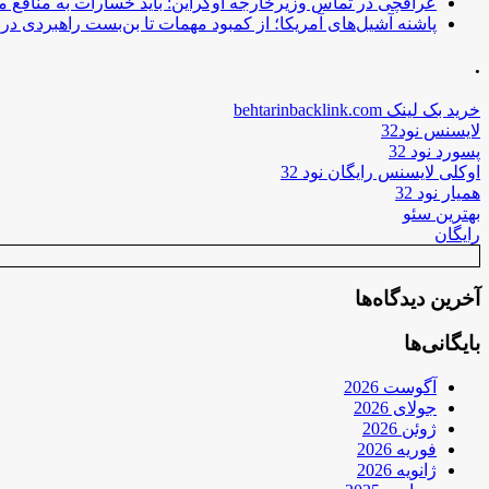
عراقچی در تماس وزیرخارجه اوکراین: باید خسارات به منافع م
پاشنه آشیل‌های آمریکا؛ از کمبود مهمات تا بن‌بست راهبردی در ب
.
خرید بک لینک behtarinbacklink.com
لایسنس نود32
پسورد نود 32
اوکلی لایسنس رایگان نود 32
همیار نود 32
بهترین سئو
رایگان
آخرین دیدگاه‌ها
بایگانی‌ها
آگوست 2026
جولای 2026
ژوئن 2026
فوریه 2026
ژانویه 2026