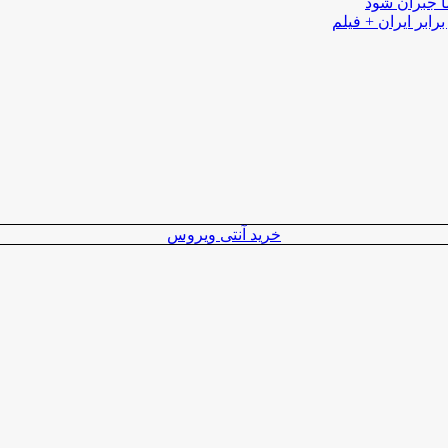
ا جبران شود
رابر ایران + فیلم
خرید آنتی ویروس