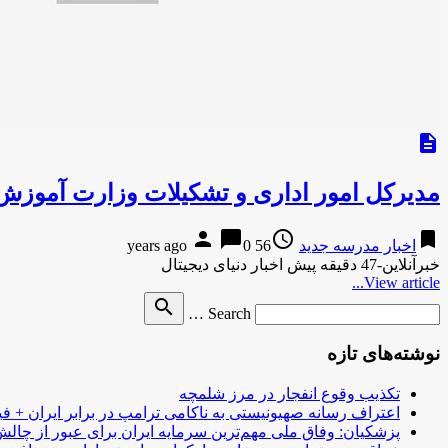
description
مدیرکل امور اداری و تشکیلات وزارت آموزش 
person
chat_bubble
access_time
bookmark
اخبار مدرسه جدید
56 years ago
0
خبرآنلاین-47 دقیقه پیش اخبار دنیای دیجیتال
View article...
Search
search
Search …
for
نوشته‌های تازه
تکذیب وقوع انفجار در مرز شلمچه
اعتراف رسانه صهیونیستی به ناکامی ترامپ در برابر ایران + فی
پزشکیان: وفاق ملی مهم‌ترین سرمایه ایران برای عبور از چا