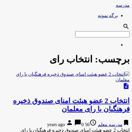
مدرسه
برگه نمونه
search
برچسب:
انتخاب رای
description
انتخاب 2 عضو هیئت امنای صندوق ذخیره
فرهنگیان با رای معلمان
person
chat_bubble
access_time
bookmark
مدرسه معلم
56 years ago
0
انتخاب 2 عضو هیئت امنای صندوق ذخیره فرهنگیان با رای