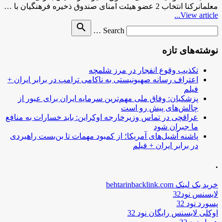
معلمانرکنا انتخاب 2 عضو هیئت امنای صندوق ذخیره فرهنگیان با …
View article...
Search
search
Search …
for
نوشته‌های تازه
تکذیب وقوع انفجار در مرز شلمچه
اعتراف رسانه صهیونیستی به ناکامی ترامپ در برابر ایران +
فیلم
پزشکیان: وفاق ملی مهم‌ترین سرمایه ایران برای عبور از
چالش‌های پیش رو است
عراقچی در تماس وزیرخارجه اوکراین: باید خسارات به منافع
ما جبران شود
پاشنه آشیل‌های آمریکا؛ از کمبود مهمات تا بن‌بست راهبردی
در برابر ایران + فیلم
.
خرید بک لینک behtarinbacklink.com
لایسنس نود32
پسورد نود 32
اوکلی لایسنس رایگان نود 32