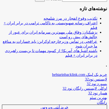
نوشته‌های تازه
تکذیب وقوع انفجار در مرز شلمچه
اعتراف رسانه صهیونیستی به ناکامی ترامپ در برابر ایران +
فیلم
پزشکیان: وفاق ملی مهم‌ترین سرمایه ایران برای عبور از
چالش‌های پیش رو است
عراقچی در تماس وزیرخارجه اوکراین: باید خسارات به منافع
ما جبران شود
پاشنه آشیل‌های آمریکا؛ از کمبود مهمات تا بن‌بست راهبردی
در برابر ایران + فیلم
.
خرید بک لینک behtarinbacklink.com
لایسنس نود32
پسورد نود 32
اوکلی لایسنس رایگان نود 32
همیار نود 32
بهترین سئو
رایگان
خرید آنتی ویروس