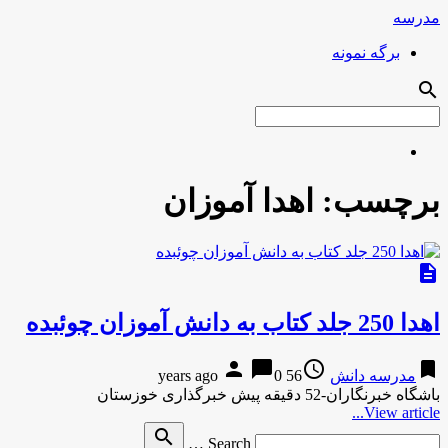
مدرسه
برگه نمونه
search
برچسب:
اهدا آموزان
description
اهدا 250 جلد کتاب به دانش آموزان چوئبده
person
chat_bubble
access_time
bookmark
مدرسه دانش
56 years ago
0
باشگاه خبرنگاران-52 دقیقه پیش خبرگذاری خوزستان
View article...
Search
search
Search …
for