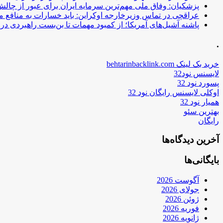
پزشکیان: وفاق ملی مهم‌ترین سرمایه ایران برای عبور از چا
عراقچی در تماس وزیرخارجه اوکراین: باید خسارات به منافع م
پاشنه آشیل‌های آمریکا؛ از کمبود مهمات تا بن‌بست راهبردی در ب
.
خرید بک لینک behtarinbacklink.com
لایسنس نود32
پسورد نود 32
اوکلی لایسنس رایگان نود 32
همیار نود 32
بهترین سئو
رایگان
آخرین دیدگاه‌ها
بایگانی‌ها
آگوست 2026
جولای 2026
ژوئن 2026
فوریه 2026
ژانویه 2026