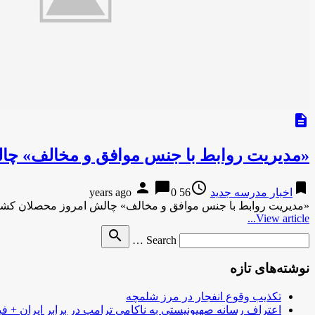
description
«مدیریت روابط با جنس موافق و مخالف» چا
person
chat_bubble
access_time
bookmark
اخبار مدرسه جدید
56 years ago
0
«مدیریت روابط با جنس موافق و مخالف» چالش امروز محصلان کشور
View article...
Search
search
Search …
for
نوشته‌های تازه
تکذیب وقوع انفجار در مرز شلمچه
اعتراف رسانه صهیونیستی به ناکامی ترامپ در برابر ایران + فی