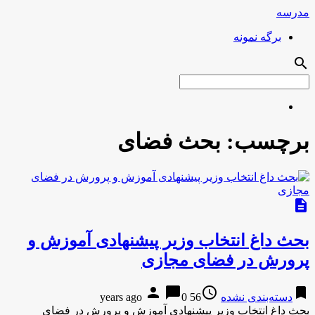
مدرسه
برگه نمونه
search
برچسب:
بحث فضای
description
بحث داغ انتخاب وزیر پیشنهادی آموزش و
پرورش در فضای مجازی
person
chat_bubble
access_time
bookmark
دسته‌بندی نشده
56 years ago
0
بحث داغ انتخاب وزیر پیشنهادی آموزش و پرورش در فضای