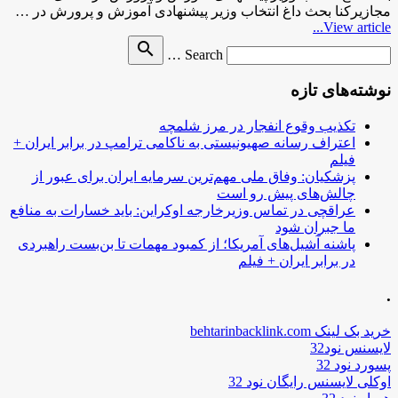
مجازیرکنا بحث داغ انتخاب وزیر پیشنهادی آموزش و پرورش در …
View article...
Search
search
Search …
for
نوشته‌های تازه
تکذیب وقوع انفجار در مرز شلمچه
اعتراف رسانه صهیونیستی به ناکامی ترامپ در برابر ایران +
فیلم
پزشکیان: وفاق ملی مهم‌ترین سرمایه ایران برای عبور از
چالش‌های پیش رو است
عراقچی در تماس وزیرخارجه اوکراین: باید خسارات به منافع
ما جبران شود
پاشنه آشیل‌های آمریکا؛ از کمبود مهمات تا بن‌بست راهبردی
در برابر ایران + فیلم
.
خرید بک لینک behtarinbacklink.com
لایسنس نود32
پسورد نود 32
اوکلی لایسنس رایگان نود 32