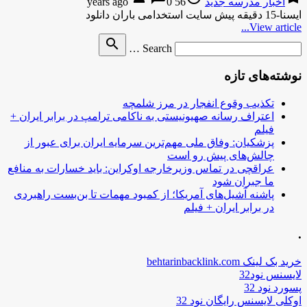
اخبار مدرسه جدید
56 years ago
0
ایسنا-15 دقیقه پیش سایت استخدامی باران دانلود
View article...
Search
search
Search …
for
نوشته‌های تازه
تکذیب وقوع انفجار در مرز شلمچه
اعتراف رسانه صهیونیستی به ناکامی ترامپ در برابر ایران +
فیلم
پزشکیان: وفاق ملی مهم‌ترین سرمایه ایران برای عبور از
چالش‌های پیش رو است
عراقچی در تماس وزیرخارجه اوکراین: باید خسارات به منافع
ما جبران شود
پاشنه آشیل‌های آمریکا؛ از کمبود مهمات تا بن‌بست راهبردی
در برابر ایران + فیلم
.
خرید بک لینک behtarinbacklink.com
لایسنس نود32
پسورد نود 32
اوکلی لایسنس رایگان نود 32