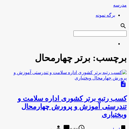
مدرسه
برگه نمونه
search
برچسب:
برتر چهارمحال
description
کسب رتبه برتر کشوری اداره سلامت و
تندرستی آموزش و پرورش چهارمحال
وبختیاری
person
chat_bubble
access_time
bookmark