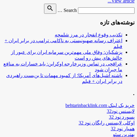
View article...
Search
search
Search …
for
نوشته‌های تازه
تکذیب وقوع انفجار در مرز شلمچه
اعتراف رسانه صهیونیستی به ناکامی ترامپ در برابر ایران +
فیلم
پزشکیان: وفاق ملی مهم‌ترین سرمایه ایران برای عبور از
چالش‌های پیش رو است
عراقچی در تماس وزیرخارجه اوکراین: باید خسارات به منافع
ما جبران شود
پاشنه آشیل‌های آمریکا؛ از کمبود مهمات تا بن‌بست راهبردی
در برابر ایران + فیلم
.
خرید بک لینک behtarinbacklink.com
لایسنس نود32
پسورد نود 32
اوکلی لایسنس رایگان نود 32
همیار نود 32
بهترین سئو