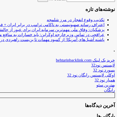
نوشته‌های تازه
تکذیب وقوع انفجار در مرز شلمچه
اعتراف رسانه صهیونیستی به ناکامی ترامپ در برابر ایران + فی
پزشکیان: وفاق ملی مهم‌ترین سرمایه ایران برای عبور از چا
عراقچی در تماس وزیرخارجه اوکراین: باید خسارات به منافع م
پاشنه آشیل‌های آمریکا؛ از کمبود مهمات تا بن‌بست راهبردی در ب
.
خرید بک لینک behtarinbacklink.com
لایسنس نود32
پسورد نود 32
اوکلی لایسنس رایگان نود 32
همیار نود 32
بهترین سئو
رایگان
آخرین دیدگاه‌ها
بایگانی‌ها