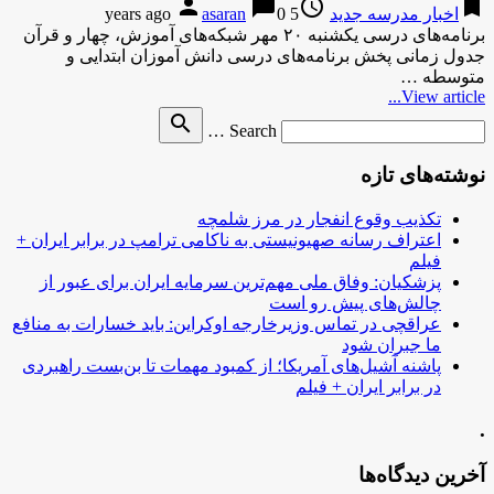
person
chat_bubble
access_time
bookmark
اخبار مدرسه جدید
5 years ago
0
asaran
برنامه‌های درسی یکشنبه ۲۰ مهر شبکه‌های آموزش، چهار و قرآن
جدول زمانی پخش برنامه‌های درسی دانش آموزان ابتدایی و
متوسطه …
View article...
Search
search
Search …
for
نوشته‌های تازه
تکذیب وقوع انفجار در مرز شلمچه
اعتراف رسانه صهیونیستی به ناکامی ترامپ در برابر ایران +
فیلم
پزشکیان: وفاق ملی مهم‌ترین سرمایه ایران برای عبور از
چالش‌های پیش رو است
عراقچی در تماس وزیرخارجه اوکراین: باید خسارات به منافع
ما جبران شود
پاشنه آشیل‌های آمریکا؛ از کمبود مهمات تا بن‌بست راهبردی
در برابر ایران + فیلم
.
آخرین دیدگاه‌ها