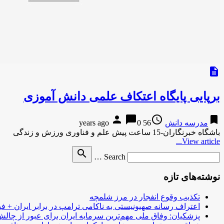
description
برپایی پایگاه اعتکاف علمی دانش آموزی
person
chat_bubble
access_time
bookmark
مدرسه دانش
56 years ago
0
باشگاه خبرنگاران-15 ساعت پیش علم و فناوری ورزش و زندگی
View article...
Search
search
Search …
for
نوشته‌های تازه
تکذیب وقوع انفجار در مرز شلمچه
اعتراف رسانه صهیونیستی به ناکامی ترامپ در برابر ایران + فی
پزشکیان: وفاق ملی مهم‌ترین سرمایه ایران برای عبور از چا