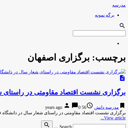
مدرسه
برگه نمونه
search
برچسب:
برگزاری اصفهان
description
برگزاری نشست اقتصاد مقاومتی در راستای ش
person
chat_bubble
access_time
bookmark
مدرسه دانش
56 years ago
0
برگزاری نشست اقتصاد مقاومتی در راستای شعار سال در دانشگاه فرهنگیان اصفهاندانشجو-20 دقیقه پیش برگزا
View article...
Search
search
Search …
for