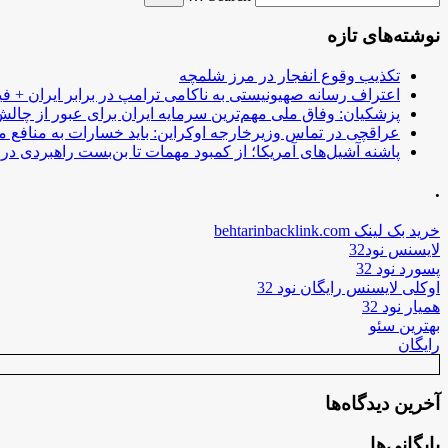
نوشته‌های تازه
تکذیب وقوع انفجار در مرز شلمچه
اعتراف رسانه صهیونیستی به ناکامی ترامپ در برابر ایران + فی
پزشکیان: وفاق ملی مهم‌ترین سرمایه ایران برای عبور از چا
عراقچی در تماس وزیرخارجه اوکراین: باید خسارات به منافع م
پاشنه آشیل‌های آمریکا؛ از کمبود مهمات تا بن‌بست راهبردی در ب
.
خرید بک لینک behtarinbacklink.com
لایسنس نود32
پسورد نود 32
اوکلی لایسنس رایگان نود 32
همیار نود 32
بهترین سئو
رایگان
آخرین دیدگاه‌ها
بایگانی‌ها