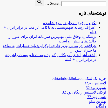
Search
search
Search …
for
نوشته‌های تازه
تکذیب وقوع انفجار در مرز شلمچه
اعتراف رسانه صهیونیستی به ناکامی ترامپ در برابر ایران +
فیلم
پزشکیان: وفاق ملی مهم‌ترین سرمایه ایران برای عبور از
چالش‌های پیش رو است
عراقچی در تماس وزیرخارجه اوکراین: باید خسارات به منافع
ما جبران شود
پاشنه آشیل‌های آمریکا؛ از کمبود مهمات تا بن‌بست راهبردی
در برابر ایران + فیلم
.
خرید بک لینک behtarinbacklink.com
لایسنس نود32
پسورد نود 32
اوکلی لایسنس رایگان نود 32
همیار نود 32
بهترین سئو
رایگان