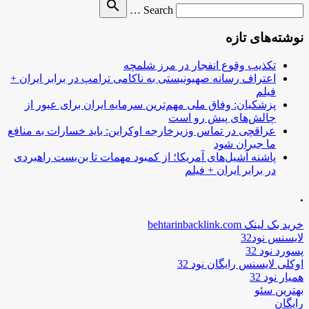
Search
search
Search …
for
نوشته‌های تازه
تکذیب وقوع انفجار در مرز شلمچه
اعتراف رسانه صهیونیستی به ناکامی ترامپ در برابر ایران +
فیلم
پزشکیان: وفاق ملی مهم‌ترین سرمایه ایران برای عبور از
چالش‌های پیش رو است
عراقچی در تماس وزیرخارجه اوکراین: باید خسارات به منافع
ما جبران شود
پاشنه آشیل‌های آمریکا؛ از کمبود مهمات تا بن‌بست راهبردی
در برابر ایران + فیلم
.
خرید بک لینک behtarinbacklink.com
لایسنس نود32
پسورد نود 32
اوکلی لایسنس رایگان نود 32
همیار نود 32
بهترین سئو
رایگان