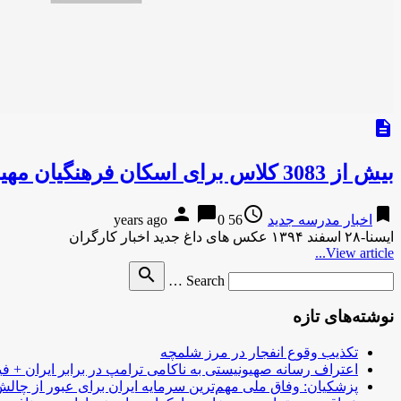
description
بیش از 3083 کلاس برای اسکان فرهنگیان مهیا شده است
person
chat_bubble
access_time
bookmark
اخبار مدرسه جدید
56 years ago
0
ایسنا-۲۸ اسفند ۱۳۹۴ عکس های داغ جدید اخبار کارگران
View article...
Search
search
Search …
for
نوشته‌های تازه
تکذیب وقوع انفجار در مرز شلمچه
اعتراف رسانه صهیونیستی به ناکامی ترامپ در برابر ایران + فی
پزشکیان: وفاق ملی مهم‌ترین سرمایه ایران برای عبور از چا