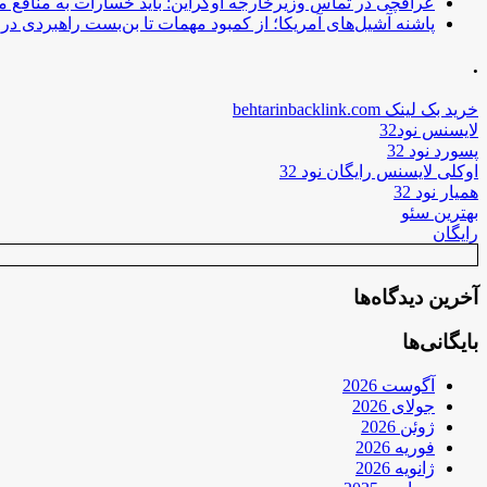
عراقچی در تماس وزیرخارجه اوکراین: باید خسارات به منافع م
پاشنه آشیل‌های آمریکا؛ از کمبود مهمات تا بن‌بست راهبردی در ب
.
خرید بک لینک behtarinbacklink.com
لایسنس نود32
پسورد نود 32
اوکلی لایسنس رایگان نود 32
همیار نود 32
بهترین سئو
رایگان
آخرین دیدگاه‌ها
بایگانی‌ها
آگوست 2026
جولای 2026
ژوئن 2026
فوریه 2026
ژانویه 2026