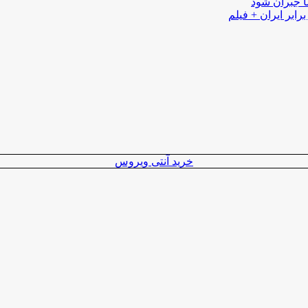
ا جبران شود
رابر ایران + فیلم
خرید آنتی ویروس