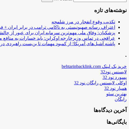
نوشته‌های تازه
تکذیب وقوع انفجار در مرز شلمچه
اعتراف رسانه صهیونیستی به ناکامی ترامپ در برابر ایران + فی
پزشکیان: وفاق ملی مهم‌ترین سرمایه ایران برای عبور از چا
عراقچی در تماس وزیرخارجه اوکراین: باید خسارات به منافع م
پاشنه آشیل‌های آمریکا؛ از کمبود مهمات تا بن‌بست راهبردی در ب
.
خرید بک لینک behtarinbacklink.com
لایسنس نود32
پسورد نود 32
اوکلی لایسنس رایگان نود 32
همیار نود 32
بهترین سئو
رایگان
آخرین دیدگاه‌ها
بایگانی‌ها