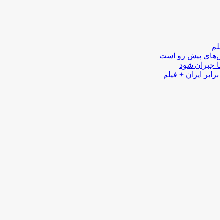
لم
لش‌های پیش رو است
ا جبران شود
رابر ایران + فیلم