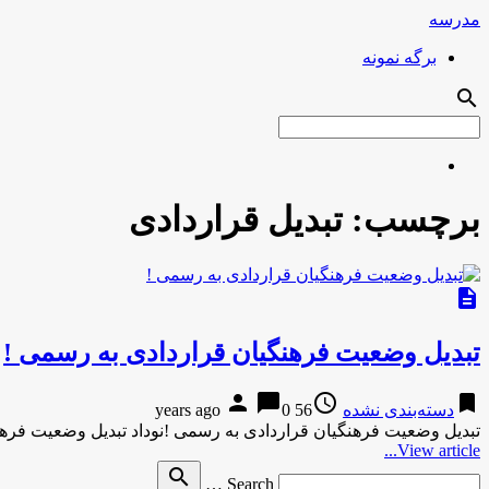
مدرسه
برگه نمونه
search
برچسب:
تبدیل قراردادی
description
تبدیل وضعیت فرهنگیان قراردادی به رسمی !
person
chat_bubble
access_time
bookmark
دسته‌بندی نشده
56 years ago
0
تبدیل وضعیت فرهنگیان قراردادی به رسمی !نوداد تبدیل وضعیت فره
View article...
Search
search
Search …
for