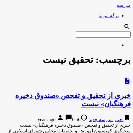
مدرسه
برگه نمونه
search
برچسب:
تحقیق نیست
description
خبری از تحقیق و تفحص «صندوق ذخیره
فرهنگیان» نیست
person
chat_bubble
access_time
bookmark
اخبار مدرسه جدید
56 years ago
0
خبری از تحقیق و تفحص «صندوق ذخیره فرهنگیان» نیست
سخنگوی کمیسیون آموزش و تحقیقات مجلس شورای اسلامی از