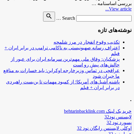
بررسی اساسنامه …
View article...
Search
search
Search …
for
نوشته‌های تازه
تکذیب وقوع انفجار در مرز شلمچه
اعتراف رسانه صهیونیستی به ناکامی ترامپ در برابر ایران +
فیلم
پزشکیان: وفاق ملی مهم‌ترین سرمایه ایران برای عبور از
چالش‌های پیش رو است
عراقچی در تماس وزیرخارجه اوکراین: باید خسارات به منافع
ما جبران شود
پاشنه آشیل‌های آمریکا؛ از کمبود مهمات تا بن‌بست راهبردی
در برابر ایران + فیلم
.
خرید بک لینک behtarinbacklink.com
لایسنس نود32
پسورد نود 32
اوکلی لایسنس رایگان نود 32
همیار نود 32