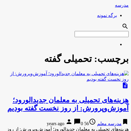
مدرسه
برگه نمونه
search
برچسب:
تحمیلی گفته
description
هزینه‌های تحمیلی به معلمان جدید‌الورود؛
آموزش‌وپرورش:‌ از روز نخست گفته بودیم
person
chat_bubble
access_time
bookmark
مدرسه معلم
56 years ago
0
هزینه‌های تحمیلی به معلمان جدید‌الورود؛ آموزش‌وپرورش:‌ از روز