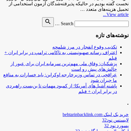
نخست گفته بودیم در حالیکه پذیرفته‌شدگان آزمون استخدامی از
تحمیل هزینه‌های متعدد …
View article...
Search
search
Search …
for
نوشته‌های تازه
تکذیب وقوع انفجار در مرز شلمچه
اعتراف رسانه صهیونیستی به ناکامی ترامپ در برابر ایران +
فیلم
پزشکیان: وفاق ملی مهم‌ترین سرمایه ایران برای عبور از
چالش‌های پیش رو است
عراقچی در تماس وزیرخارجه اوکراین: باید خسارات به منافع
ما جبران شود
پاشنه آشیل‌های آمریکا؛ از کمبود مهمات تا بن‌بست راهبردی
در برابر ایران + فیلم
.
خرید بک لینک behtarinbacklink.com
لایسنس نود32
پسورد نود 32