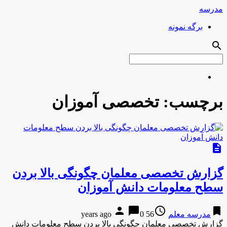
مدرسه
برگه نمونه
search
برچسب:
تخصصی آموزان
description
گزارش تخصصی معلمان چگونگی بالا بردن
سطح معلومات دانش آموزان
person
chat_bubble
access_time
bookmark
مدرسه معلم
56 years ago
0
گزارش تخصصی معلمان چگونگی بالا بردن سطح معلومات دانش