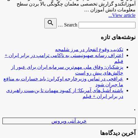
آموزانکندو گزارش تخصصی معلمان چگونگی بالا بردن سطح
معلومات دانش آموزان …
View article...
Search
search
Search …
for
نوشته‌های تازه
تکذیب وقوع انفجار در مرز شلمچه
اعتراف رسانه صهیونیستی به ناکامی ترامپ در برابر ایران +
فیلم
پزشکیان: وفاق ملی مهم‌ترین سرمایه ایران برای عبور از
چالش‌های پیش رو است
عراقچی در تماس وزیرخارجه اوکراین: باید خسارات به منافع
ما جبران شود
پاشنه آشیل‌های آمریکا؛ از کمبود مهمات تا بن‌بست راهبردی
در برابر ایران + فیلم
.
خرید آنتی ویروس
آخرین دیدگاه‌ها