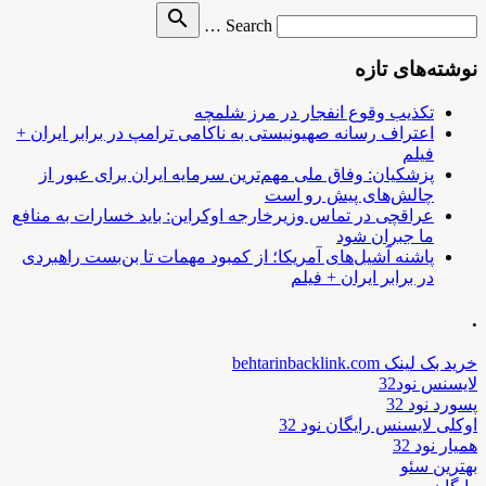
Search
search
Search …
for
نوشته‌های تازه
تکذیب وقوع انفجار در مرز شلمچه
اعتراف رسانه صهیونیستی به ناکامی ترامپ در برابر ایران +
فیلم
پزشکیان: وفاق ملی مهم‌ترین سرمایه ایران برای عبور از
چالش‌های پیش رو است
عراقچی در تماس وزیرخارجه اوکراین: باید خسارات به منافع
ما جبران شود
پاشنه آشیل‌های آمریکا؛ از کمبود مهمات تا بن‌بست راهبردی
در برابر ایران + فیلم
.
خرید بک لینک behtarinbacklink.com
لایسنس نود32
پسورد نود 32
اوکلی لایسنس رایگان نود 32
همیار نود 32
بهترین سئو