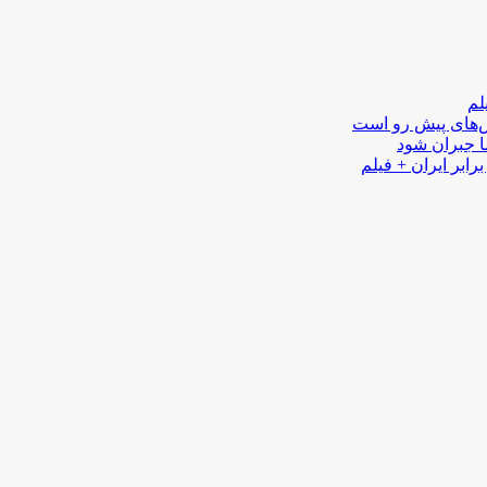
لم
لش‌های پیش رو است
ا جبران شود
رابر ایران + فیلم