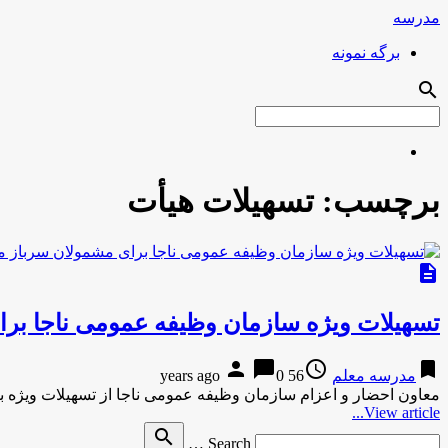
مدرسه
برگه نمونه
search
برچسب:
تسهیلات هیأت
description
تسهیلات ویژه سازمان وظیفه عمومی ناجا بر
person
chat_bubble
access_time
bookmark
مدرسه معلم
56 years ago
0
معاون احضار و اعزام سازمان وظیفه عمومی ناجا از تسهیلات ویژه ب
View article...
Search
search
Search …
for