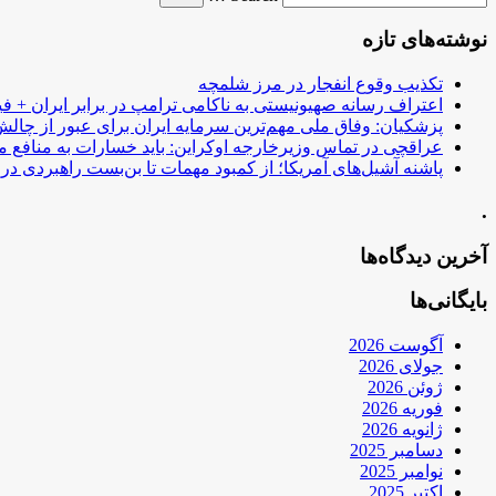
نوشته‌های تازه
تکذیب وقوع انفجار در مرز شلمچه
اعتراف رسانه صهیونیستی به ناکامی ترامپ در برابر ایران + فی
پزشکیان: وفاق ملی مهم‌ترین سرمایه ایران برای عبور از چا
عراقچی در تماس وزیرخارجه اوکراین: باید خسارات به منافع م
پاشنه آشیل‌های آمریکا؛ از کمبود مهمات تا بن‌بست راهبردی در ب
.
آخرین دیدگاه‌ها
بایگانی‌ها
آگوست 2026
جولای 2026
ژوئن 2026
فوریه 2026
ژانویه 2026
دسامبر 2025
نوامبر 2025
اکتبر 2025