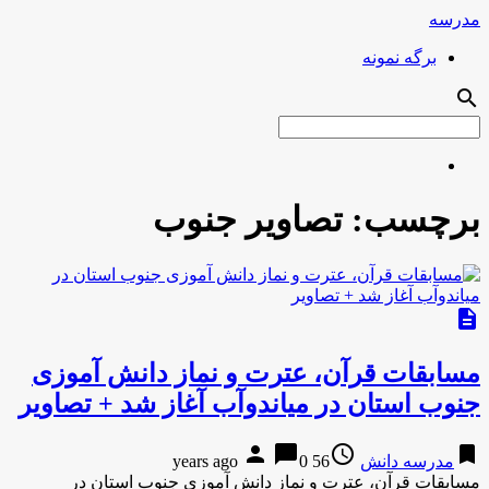
مدرسه
برگه نمونه
search
برچسب:
تصاویر جنوب
description
مسابقات قرآن، عترت و نماز دانش آموزی
جنوب استان در میاندوآب آغاز شد + تصاویر
person
chat_bubble
access_time
bookmark
مدرسه دانش
56 years ago
0
مسابقات قرآن، عترت و نماز دانش آموزی جنوب استان در