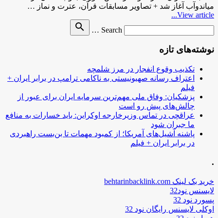
میاندوآب آغاز شد + تصاویر مسابقات قرآن، عترت و نماز …
View article...
Search
search
Search …
for
نوشته‌های تازه
تکذیب وقوع انفجار در مرز شلمچه
اعتراف رسانه صهیونیستی به ناکامی ترامپ در برابر ایران +
فیلم
پزشکیان: وفاق ملی مهم‌ترین سرمایه ایران برای عبور از
چالش‌های پیش رو است
عراقچی در تماس وزیرخارجه اوکراین: باید خسارات به منافع
ما جبران شود
پاشنه آشیل‌های آمریکا؛ از کمبود مهمات تا بن‌بست راهبردی
در برابر ایران + فیلم
.
خرید بک لینک behtarinbacklink.com
لایسنس نود32
پسورد نود 32
اوکلی لایسنس رایگان نود 32