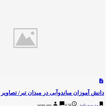
description
دانش آموزان میاندوآبی در میدان تیر/ تصاویر
person
chat_bubble
access_time
bookmark
مدرسه دانش
56 years ago
0