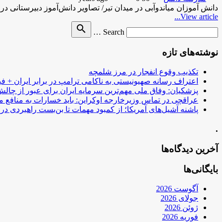
دانش آموزان میاندوآبی در میدان تیر/ تصاویر دانش‌آموز دبیرستانی 
View article...
Search
search
Search …
for
نوشته‌های تازه
تکذیب وقوع انفجار در مرز شلمچه
اعتراف رسانه صهیونیستی به ناکامی ترامپ در برابر ایران + فی
پزشکیان: وفاق ملی مهم‌ترین سرمایه ایران برای عبور از چا
عراقچی در تماس وزیرخارجه اوکراین: باید خسارات به منافع م
پاشنه آشیل‌های آمریکا؛ از کمبود مهمات تا بن‌بست راهبردی در ب
.
آخرین دیدگاه‌ها
بایگانی‌ها
آگوست 2026
جولای 2026
ژوئن 2026
فوریه 2026