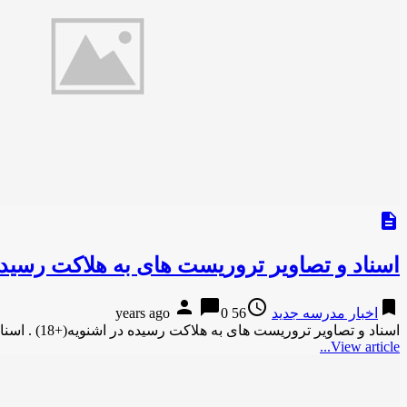
description
اسناد و تصاویر تروریست های به هلاکت رسیده د
person
chat_bubble
access_time
bookmark
اخبار مدرسه جدید
56 years ago
0
اسناد و تصاویر تروریست های به هلاکت رسیده در اشنویه(+18) . اسناد و تصاویر به دست آمده از اشرار ضدانقلاب …
View article...