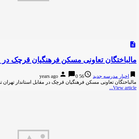
description
مالباختگان تعاونی مسکن فرهنگیان قرچک در م
person
chat_bubble
access_time
bookmark
اخبار مدرسه جدید
56 years ago
0
مالباختگان تعاونی مسکن فرهنگیان قرچک در مقابل استاندار تهران ت
View article...