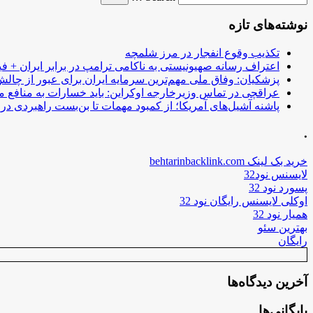
نوشته‌های تازه
تکذیب وقوع انفجار در مرز شلمچه
اعتراف رسانه صهیونیستی به ناکامی ترامپ در برابر ایران + فی
پزشکیان: وفاق ملی مهم‌ترین سرمایه ایران برای عبور از چا
عراقچی در تماس وزیرخارجه اوکراین: باید خسارات به منافع م
پاشنه آشیل‌های آمریکا؛ از کمبود مهمات تا بن‌بست راهبردی در ب
.
خرید بک لینک behtarinbacklink.com
لایسنس نود32
پسورد نود 32
اوکلی لایسنس رایگان نود 32
همیار نود 32
بهترین سئو
رایگان
آخرین دیدگاه‌ها
بایگانی‌ها