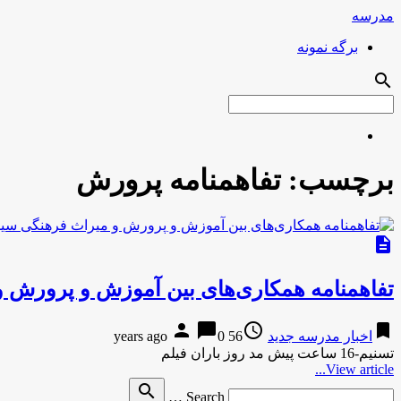
مدرسه
برگه نمونه
search
برچسب:
تفاهمنامه پرورش
description
تفاهمنامه همکاری‌های بین آموزش و پرورش 
person
chat_bubble
access_time
bookmark
اخبار مدرسه جدید
56 years ago
0
تسنیم-16 ساعت پیش مد روز باران فیلم
View article...
Search
search
Search …
for