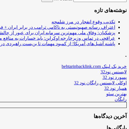
نوشته‌های تازه
تکذیب وقوع انفجار در مرز شلمچه
اعتراف رسانه صهیونیستی به ناکامی ترامپ در برابر ایران + فی
پزشکیان: وفاق ملی مهم‌ترین سرمایه ایران برای عبور از چا
عراقچی در تماس وزیرخارجه اوکراین: باید خسارات به منافع م
پاشنه آشیل‌های آمریکا؛ از کمبود مهمات تا بن‌بست راهبردی در ب
.
خرید بک لینک behtarinbacklink.com
لایسنس نود32
پسورد نود 32
اوکلی لایسنس رایگان نود 32
همیار نود 32
بهترین سئو
رایگان
آخرین دیدگاه‌ها
بایگانی‌ها