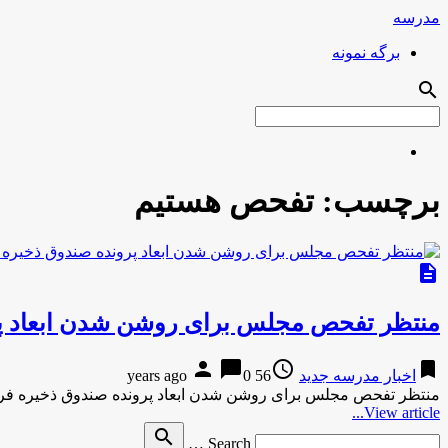
مدرسه
برگه نمونه
search
برچسب:
تفحص هستیم
description
منتظر تفحص مجلس برای روشن شدن ابعاد پر
person
chat_bubble
access_time
bookmark
اخبار مدرسه جدید
56 years ago
0
منتظر تفحص مجلس برای روشن شدن ابعاد پرونده صندوق ذخیره فر
View article...
Search
search
Search …
for