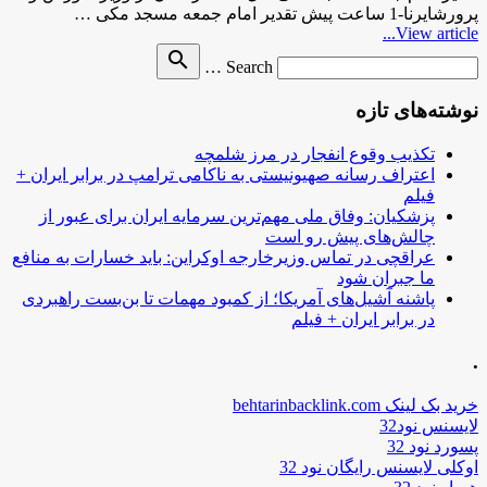
پرورشایرنا-1 ساعت پیش تقدیر امام جمعه مسجد مكی …
View article...
Search
search
Search …
for
نوشته‌های تازه
تکذیب وقوع انفجار در مرز شلمچه
اعتراف رسانه صهیونیستی به ناکامی ترامپ در برابر ایران +
فیلم
پزشکیان: وفاق ملی مهم‌ترین سرمایه ایران برای عبور از
چالش‌های پیش رو است
عراقچی در تماس وزیرخارجه اوکراین: باید خسارات به منافع
ما جبران شود
پاشنه آشیل‌های آمریکا؛ از کمبود مهمات تا بن‌بست راهبردی
در برابر ایران + فیلم
.
خرید بک لینک behtarinbacklink.com
لایسنس نود32
پسورد نود 32
اوکلی لایسنس رایگان نود 32