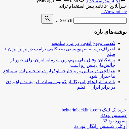
اخبار مدرسه جدید
56 years ago
0
خبرآنلاین-24 ثانیه پیش استخدام ترانه
View article...
Search
search
Search …
for
نوشته‌های تازه
تکذیب وقوع انفجار در مرز شلمچه
اعتراف رسانه صهیونیستی به ناکامی ترامپ در برابر ایران +
فیلم
پزشکیان: وفاق ملی مهم‌ترین سرمایه ایران برای عبور از
چالش‌های پیش رو است
عراقچی در تماس وزیرخارجه اوکراین: باید خسارات به منافع
ما جبران شود
پاشنه آشیل‌های آمریکا؛ از کمبود مهمات تا بن‌بست راهبردی
در برابر ایران + فیلم
.
خرید بک لینک behtarinbacklink.com
لایسنس نود32
پسورد نود 32
اوکلی لایسنس رایگان نود 32