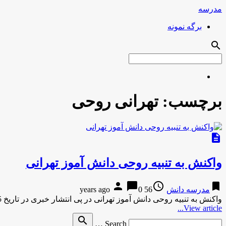
مدرسه
برگه نمونه
search
برچسب:
تهرانی روحی
description
واکنش به تنبیه روحی دانش آموز تهرانی
person
chat_bubble
access_time
bookmark
مدرسه دانش
56 years ago
0
واکنش به تنبیه روحی دانش آموز تهرانی در پی انتشار خبری در تاریخ 5 خرداد با عنوان «تنبیه روحی یک …
View article...
Search
search
Search …
for