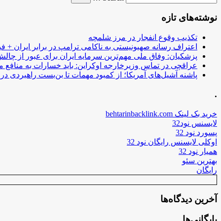
نوشته‌های تازه
تکذیب وقوع انفجار در مرز شلمچه
اعتراف رسانه صهیونیستی به ناکامی ترامپ در برابر ایران + فی
پزشکیان: وفاق ملی مهم‌ترین سرمایه ایران برای عبور از چا
عراقچی در تماس وزیرخارجه اوکراین: باید خسارات به منافع م
پاشنه آشیل‌های آمریکا؛ از کمبود مهمات تا بن‌بست راهبردی در ب
.
خرید بک لینک behtarinbacklink.com
لایسنس نود32
پسورد نود 32
اوکلی لایسنس رایگان نود 32
همیار نود 32
بهترین سئو
رایگان
آخرین دیدگاه‌ها
بایگانی‌ها