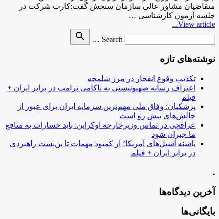
متقاضیان مشاور عالی سازمان سنجش گفت:‌کارت شرکت در
جلسه آزمون کارشناسی …
View article...
Search
search
Search …
for
نوشته‌های تازه
تکذیب وقوع انفجار در مرز شلمچه
اعتراف رسانه صهیونیستی به ناکامی ترامپ در برابر ایران +
فیلم
پزشکیان: وفاق ملی مهم‌ترین سرمایه ایران برای عبور از
چالش‌های پیش رو است
عراقچی در تماس وزیرخارجه اوکراین: باید خسارات به منافع
ما جبران شود
پاشنه آشیل‌های آمریکا؛ از کمبود مهمات تا بن‌بست راهبردی
در برابر ایران + فیلم
.
آخرین دیدگاه‌ها
بایگانی‌ها