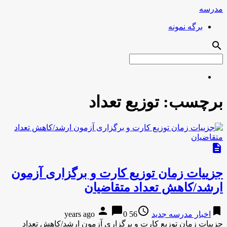
مدرسه
برگه نمونه
search
برچسب:
توزیع تعداد
description
جزییات زمان توزیع کارت و برگزاری آزمون
ارشد/کاهش تعداد متقاضیان
person
chat_bubble
access_time
bookmark
اخبار مدرسه جدید
56 years ago
0
جزییات زمان توزیع کارت و برگزاری آزمون ارشد/کاهش تعداد