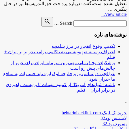
تعطیل نشده است،‌گفت:‌ درباره پرداخت حق التدریس‌ها نیز در حال
پیگیری …
View article...
Search
search
Search …
for
نوشته‌های تازه
تکذیب وقوع انفجار در مرز شلمچه
اعتراف رسانه صهیونیستی به ناکامی ترامپ در برابر ایران +
فیلم
پزشکیان: وفاق ملی مهم‌ترین سرمایه ایران برای عبور از
چالش‌های پیش رو است
عراقچی در تماس وزیرخارجه اوکراین: باید خسارات به منافع
ما جبران شود
پاشنه آشیل‌های آمریکا؛ از کمبود مهمات تا بن‌بست راهبردی
در برابر ایران + فیلم
.
خرید بک لینک behtarinbacklink.com
لایسنس نود32
پسورد نود 32