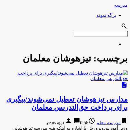
مدرسه
برگه نمونه
search
برچسب:
تیزهوشان معلمان
description
مدارس تیزهوشان تعطیل نمی‌شوند/پیگیری
برای پرداخت حق‌التدریس‌ معلمان
person
chat_bubble
access_time
bookmark
مدرسه معلم
56 years ago
0
وزیر آموزش‌وپرورش با اشاره به اینکه هیچ مدرسه تیزهوشانی