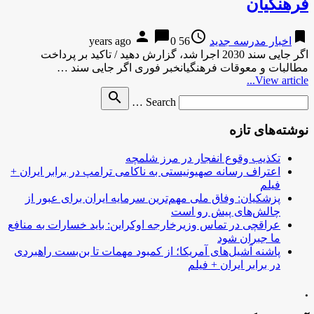
فرهنگیان
person
chat_bubble
access_time
bookmark
اخبار مدرسه جدید
56 years ago
0
اگر جایی سند 2030 اجرا شد، گزارش دهید / تاکید بر پرداخت
مطالبات و معوقات فرهنگیانخبر فوری اگر جایی سند …
View article...
Search
search
Search …
for
نوشته‌های تازه
تکذیب وقوع انفجار در مرز شلمچه
اعتراف رسانه صهیونیستی به ناکامی ترامپ در برابر ایران +
فیلم
پزشکیان: وفاق ملی مهم‌ترین سرمایه ایران برای عبور از
چالش‌های پیش رو است
عراقچی در تماس وزیرخارجه اوکراین: باید خسارات به منافع
ما جبران شود
پاشنه آشیل‌های آمریکا؛ از کمبود مهمات تا بن‌بست راهبردی
در برابر ایران + فیلم
.