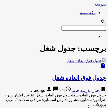
مدرسه
برگه نمونه
search
برچسب:
جدول شغل
description
جدول فوق العاده شغل
person
chat_bubble
access_time
bookmark
اخبار مدرسه جدید
56 years ago
0
جدول فوق العاده شغلجدول فوق العاده شغل عناوین امتیاز دبیر /
هنرآموز/ مشاور/ مشاورمدارس استثنایی/ مراقب سلامت / مربی
پرورشی …