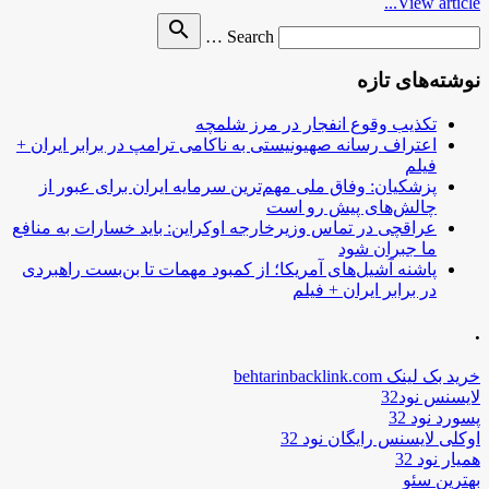
View article...
Search
search
Search …
for
نوشته‌های تازه
تکذیب وقوع انفجار در مرز شلمچه
اعتراف رسانه صهیونیستی به ناکامی ترامپ در برابر ایران +
فیلم
پزشکیان: وفاق ملی مهم‌ترین سرمایه ایران برای عبور از
چالش‌های پیش رو است
عراقچی در تماس وزیرخارجه اوکراین: باید خسارات به منافع
ما جبران شود
پاشنه آشیل‌های آمریکا؛ از کمبود مهمات تا بن‌بست راهبردی
در برابر ایران + فیلم
.
خرید بک لینک behtarinbacklink.com
لایسنس نود32
پسورد نود 32
اوکلی لایسنس رایگان نود 32
همیار نود 32
بهترین سئو