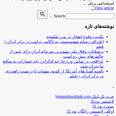
استخدامی برای …
View article...
Search
search
Search …
for
نوشته‌های تازه
تکذیب وقوع انفجار در مرز شلمچه
اعتراف رسانه صهیونیستی به ناکامی ترامپ در برابر ایران +
فیلم
پزشکیان: وفاق ملی مهم‌ترین سرمایه ایران برای عبور از
چالش‌های پیش رو است
عراقچی در تماس وزیرخارجه اوکراین: باید خسارات به منافع
ما جبران شود
پاشنه آشیل‌های آمریکا؛ از کمبود مهمات تا بن‌بست راهبردی
در برابر ایران + فیلم
.
خرید بک لینک behtarinbacklink.com
لایسنس نود32
پسورد نود 32
اوکلی لایسنس رایگان نود 32