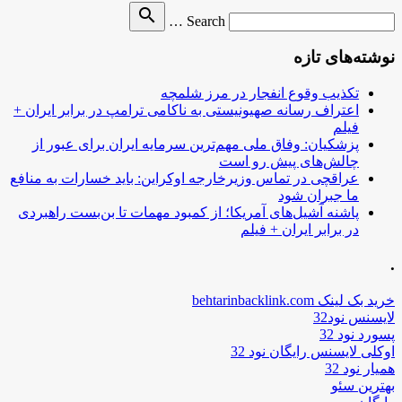
Search
search
Search …
for
نوشته‌های تازه
تکذیب وقوع انفجار در مرز شلمچه
اعتراف رسانه صهیونیستی به ناکامی ترامپ در برابر ایران +
فیلم
پزشکیان: وفاق ملی مهم‌ترین سرمایه ایران برای عبور از
چالش‌های پیش رو است
عراقچی در تماس وزیرخارجه اوکراین: باید خسارات به منافع
ما جبران شود
پاشنه آشیل‌های آمریکا؛ از کمبود مهمات تا بن‌بست راهبردی
در برابر ایران + فیلم
.
خرید بک لینک behtarinbacklink.com
لایسنس نود32
پسورد نود 32
اوکلی لایسنس رایگان نود 32
همیار نود 32
بهترین سئو