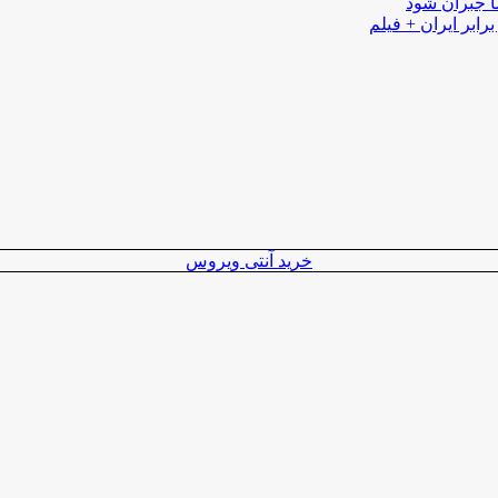
ا جبران شود
رابر ایران + فیلم
خرید آنتی ویروس