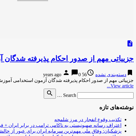
description
جزییاتی مهم از صدور احکام پذیرفته شدگان 
person
chat_bubble
access_time
bookmark
دسته‌بندی نشده
56 years ago
0
جزییاتی مهم از صدور احکام پذیرفته شدگان آزمون استخدامی آموزش 
View article...
Search
search
Search …
for
نوشته‌های تازه
تکذیب وقوع انفجار در مرز شلمچه
اعتراف رسانه صهیونیستی به ناکامی ترامپ در برابر ایران + فی
پزشکیان: وفاق ملی مهم‌ترین سرمایه ایران برای عبور از چا