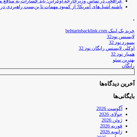
عراقچی در تماس وزیرخارجه اوکراین: باید خسارات به منافع م
پاشنه آشیل‌های آمریکا؛ از کمبود مهمات تا بن‌بست راهبردی در ب
.
خرید بک لینک behtarinbacklink.com
لایسنس نود32
پسورد نود 32
اوکلی لایسنس رایگان نود 32
همیار نود 32
بهترین سئو
رایگان
آخرین دیدگاه‌ها
بایگانی‌ها
آگوست 2026
جولای 2026
ژوئن 2026
فوریه 2026
ژانویه 2026