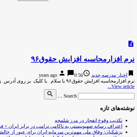
description
نرم افزارمحاسبه افزایش حقوق۹۶
person
chat_bubble
access_time
bookmark
اخبار مدرسه جدید
56 years ago
0
نرم افزارمحاسبه افزایش حقوق۹۶ با سلام با کلیک بر روی آدرس زیر میزان تقریبی ده درصد افزایش حقوق ۱۳۹۶ ، …
View article...
Search
search
Search …
for
نوشته‌های تازه
تکذیب وقوع انفجار در مرز شلمچه
اعتراف رسانه صهیونیستی به ناکامی ترامپ در برابر ایران + فی
پزشکیان: وفاق ملی مهم‌ترین سرمایه ایران برای عبور از چا