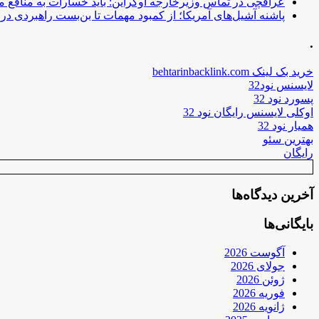
عراقچی در تماس وزیرخارجه اوکراین: باید خسارات به منافع م
پاشنه آشیل‌های آمریکا؛ از کمبود مهمات تا بن‌بست راهبردی در ب
.
خرید بک لینک behtarinbacklink.com
لایسنس نود32
پسورد نود 32
اوکلی لایسنس رایگان نود 32
همیار نود 32
بهترین سئو
رایگان
آخرین دیدگاه‌ها
بایگانی‌ها
آگوست 2026
جولای 2026
ژوئن 2026
فوریه 2026
ژانویه 2026