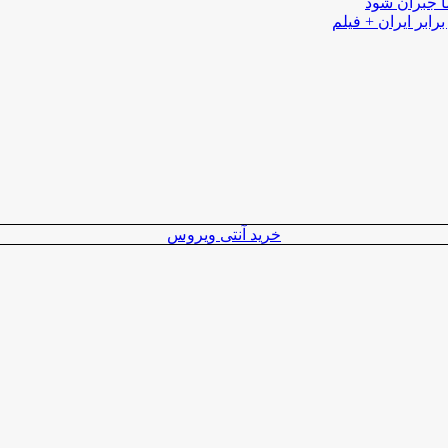
ا جبران شود
رابر ایران + فیلم
خرید آنتی ویروس