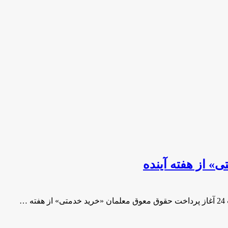
» از هفته آینده
…