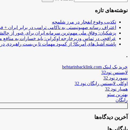
نوشته‌های تازه
تکذیب وقوع انفجار در مرز شلمچه
اعتراف رسانه صهیونیستی به ناکامی ترامپ در برابر ایران + فی
پزشکیان: وفاق ملی مهم‌ترین سرمایه ایران برای عبور از چا
عراقچی در تماس وزیرخارجه اوکراین: باید خسارات به منافع م
پاشنه آشیل‌های آمریکا؛ از کمبود مهمات تا بن‌بست راهبردی در ب
.
خرید بک لینک behtarinbacklink.com
لایسنس نود32
پسورد نود 32
اوکلی لایسنس رایگان نود 32
همیار نود 32
بهترین سئو
رایگان
آخرین دیدگاه‌ها
بایگانی‌ها