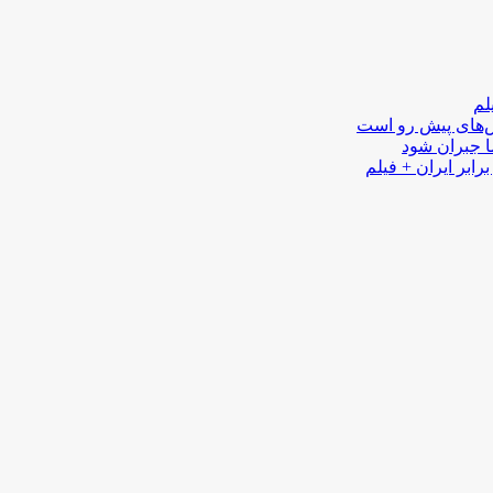
لم
لش‌های پیش رو است
ا جبران شود
رابر ایران + فیلم