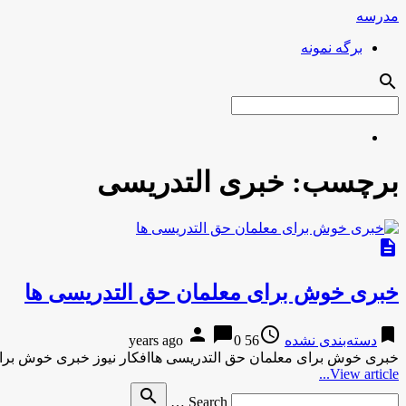
مدرسه
برگه نمونه
search
برچسب:
خبری التدریسی
description
خبری خوش برای معلمان حق التدریسی ها
person
chat_bubble
access_time
bookmark
دسته‌بندی نشده
56 years ago
0
خبری خوش برای معلمان حق التدریسی هاافکار نیوز خبری خوش برا
View article...
Search
search
Search …
for