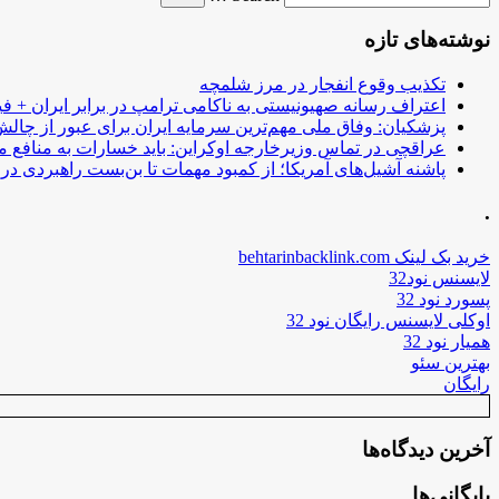
نوشته‌های تازه
تکذیب وقوع انفجار در مرز شلمچه
اعتراف رسانه صهیونیستی به ناکامی ترامپ در برابر ایران + فی
پزشکیان: وفاق ملی مهم‌ترین سرمایه ایران برای عبور از چا
عراقچی در تماس وزیرخارجه اوکراین: باید خسارات به منافع م
پاشنه آشیل‌های آمریکا؛ از کمبود مهمات تا بن‌بست راهبردی در ب
.
خرید بک لینک behtarinbacklink.com
لایسنس نود32
پسورد نود 32
اوکلی لایسنس رایگان نود 32
همیار نود 32
بهترین سئو
رایگان
آخرین دیدگاه‌ها
بایگانی‌ها