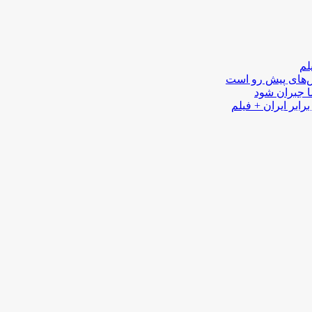
لم
لش‌های پیش رو است
ا جبران شود
رابر ایران + فیلم