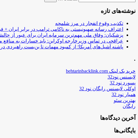
نوشته‌های تازه
تکذیب وقوع انفجار در مرز شلمچه
اعتراف رسانه صهیونیستی به ناکامی ترامپ در برابر ایران + فی
پزشکیان: وفاق ملی مهم‌ترین سرمایه ایران برای عبور از چا
عراقچی در تماس وزیرخارجه اوکراین: باید خسارات به منافع م
پاشنه آشیل‌های آمریکا؛ از کمبود مهمات تا بن‌بست راهبردی در ب
.
خرید بک لینک behtarinbacklink.com
لایسنس نود32
پسورد نود 32
اوکلی لایسنس رایگان نود 32
همیار نود 32
بهترین سئو
رایگان
آخرین دیدگاه‌ها
بایگانی‌ها